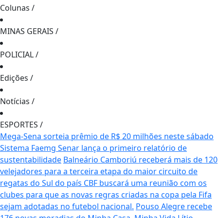
Colunas
/
MINAS GERAIS
/
POLICIAL
/
Edições
/
Notícias
/
ESPORTES
/
Mega-Sena sorteia prêmio de R$ 20 milhões neste sábado
Sistema Faemg Senar lança o primeiro relatório de
sustentabilidade
Balneário Camboriú receberá mais de 120
velejadores para a terceira etapa do maior circuito de
regatas do Sul do país
CBF buscará uma reunião com os
clubes para que as novas regras criadas na copa pela Fifa
sejam adotadas no futebol nacional.
Pouso Alegre recebe
176 novas moradias do Minha Casa, Minha Vida
Lítio