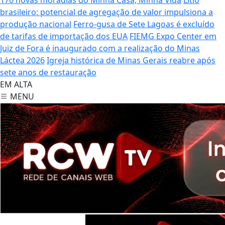
brasileiro: potencial de agregação de valor impulsiona a
produção nacional
Ferro-gusa de Sete Lagoas é excluído
de tarifas de importação dos EUA
FIEMG Expo Center em
Juiz de Fora é inaugurado com a realização do Minas
Láctea 2026
Igreja histórica de Minas Gerais reabre após
sete anos de restauração
EM ALTA
MENU