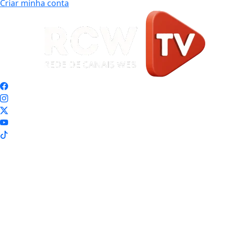
Criar minha conta
Início
|
Sobre
|
Painel do Leitor
|
Expediente
|
Termos de Uso e Privacidade
|
FAQ
|
Contato