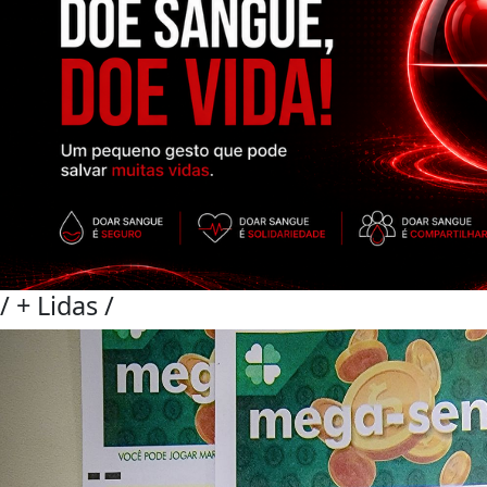
/
+ Lidas
/