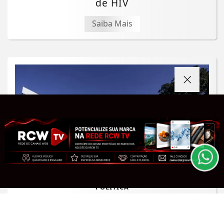
de HIV
Saiba Mais
Termos de Uso e Privacidade
Esse site utiliza cookies para melhorar sua
experiência de navegação. Ao continuar o acesso,
entendemos que você concorda com nossos Termos
de Uso e Privacidade.
PARA MAIS INFORMAÇÕES,
ACESSE NOSSOS TERMOS
CLICANDO AQUI
PROSSEGUIR
POLÍTICA
TSE cria conselho para combater o
uso de inteligência artificial nas