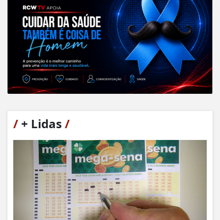
/
+ Lidas
/