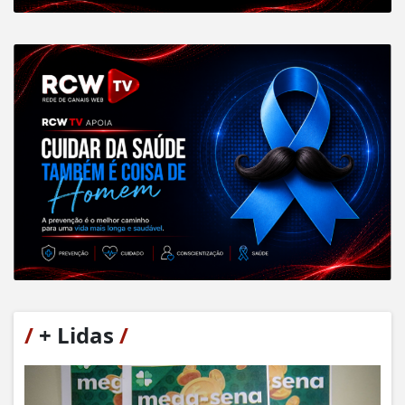
/
+ Lidas
/