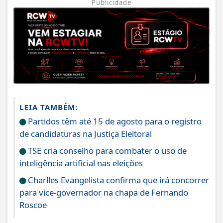
Publicidade
LEIA TAMBÉM:
Partidos têm até 15 de agosto para o registro
de candidaturas na Justiça Eleitoral
TSE cria conselho para combater o uso de
inteligência artificial nas eleições
Charlles Evangelista confirma que irá concorrer
para vice-governador na chapa de Fernando
Roscoe