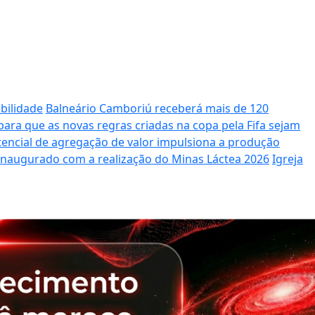
bilidade
Balneário Camboriú receberá mais de 120
ara que as novas regras criadas na copa pela Fifa sejam
potencial de agregação de valor impulsiona a produção
 inaugurado com a realização do Minas Láctea 2026
Igreja