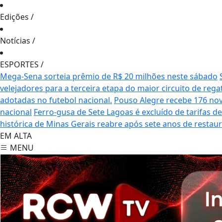
Edições
/
Notícias
/
ESPORTES
/
Mega-Sena sorteia prêmio de R$ 20 milhões neste sábado
velejadores para a terceira etapa do maior circuito de rega
adotadas no futebol nacional.
Pouso Alegre recebe 176 no
nacional
Ferro-gusa de Sete Lagoas é excluído de tarifas 
histórica de Minas Gerais reabre após sete anos de restau
EM ALTA
MENU