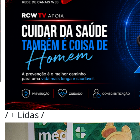
/
+ Lidas
/