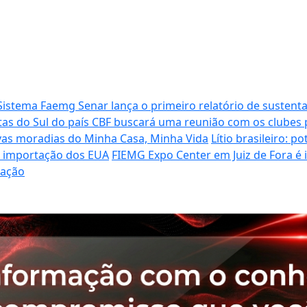
Sistema Faemg Senar lança o primeiro relatório de sustenta
tas do Sul do país
CBF buscará uma reunião com os clubes p
vas moradias do Minha Casa, Minha Vida
Lítio brasileiro: 
de importação dos EUA
FIEMG Expo Center em Juiz de Fora é
ração