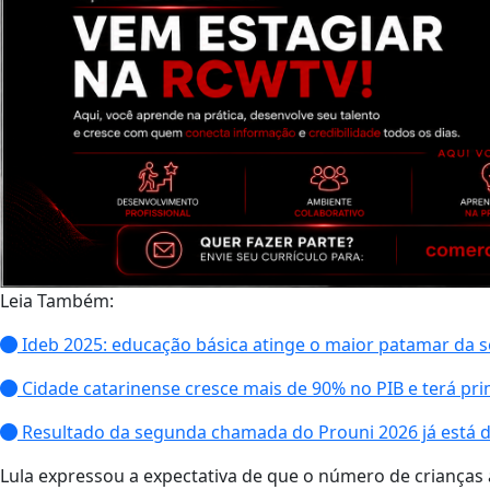
Leia Também:
Ideb 2025: educação básica atinge o maior patamar da sé
Cidade catarinense cresce mais de 90% no PIB e terá pri
Resultado da segunda chamada do Prouni 2026 já está d
Lula expressou a expectativa de que o número de crianças