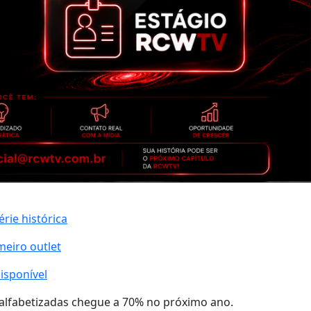
rie histórica
meiro outlet
isponível
 alfabetizadas chegue a 70% no próximo ano.