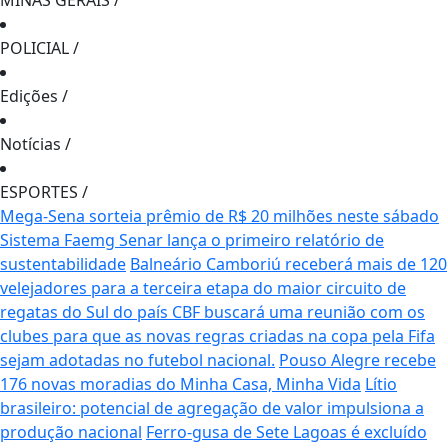
MINAS GERAIS
/
POLICIAL
/
Edições
/
Notícias
/
ESPORTES
/
Mega-Sena sorteia prêmio de R$ 20 milhões neste sábado
Sistema Faemg Senar lança o primeiro relatório de
sustentabilidade
Balneário Camboriú receberá mais de 120
velejadores para a terceira etapa do maior circuito de
regatas do Sul do país
CBF buscará uma reunião com os
clubes para que as novas regras criadas na copa pela Fifa
sejam adotadas no futebol nacional.
Pouso Alegre recebe
176 novas moradias do Minha Casa, Minha Vida
Lítio
brasileiro: potencial de agregação de valor impulsiona a
produção nacional
Ferro-gusa de Sete Lagoas é excluído