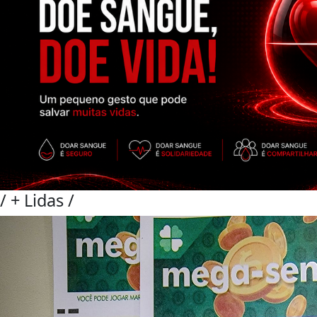
/
+ Lidas
/