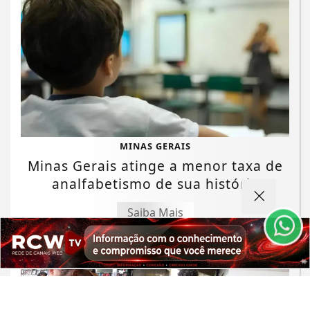
Termos de Uso e Privacidade
MINAS GERAIS
Esse site utiliza cookies para melhorar sua
Minas Gerais atinge a menor taxa de
experiência de navegação. Ao continuar o acesso,
analfabetismo de sua história
entendemos que você concorda com nossos Termos
de Uso e Privacidade.
Saiba Mais
PARA MAIS INFORMAÇÕES,
ACESSE NOSSOS TERMOS
CLICANDO AQUI
PROSSEGUIR