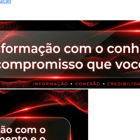
ração