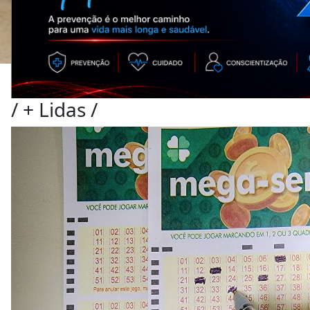
/
+ Lidas
/