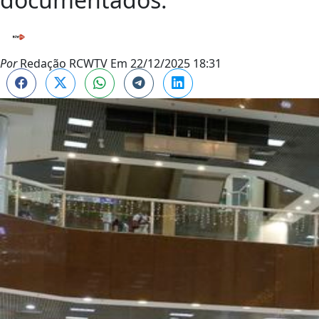
Por
Redação RCWTV
Em
22/12/2025 18:31