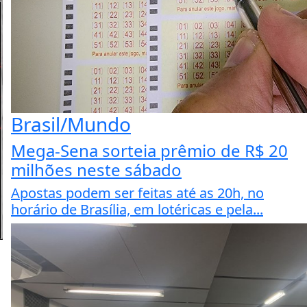
Brasil/Mundo
Mega-Sena sorteia prêmio de R$ 20
milhões neste sábado
Apostas podem ser feitas até as 20h, no
horário de Brasília, em lotéricas e pela...