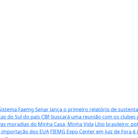
Sistema Faemg Senar lança o primeiro relatório de sustenta
tas do Sul do país
CBF buscará uma reunião com os clubes p
vas moradias do Minha Casa, Minha Vida
Lítio brasileiro: 
de importação dos EUA
FIEMG Expo Center em Juiz de Fora é