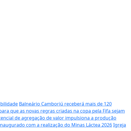
bilidade
Balneário Camboriú receberá mais de 120
ara que as novas regras criadas na copa pela Fifa sejam
potencial de agregação de valor impulsiona a produção
 inaugurado com a realização do Minas Láctea 2026
Igreja