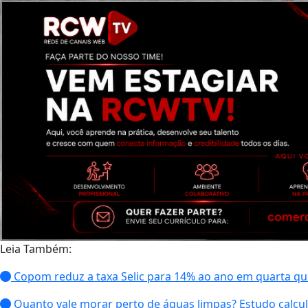
Leia Também:
Copom reduz a taxa Selic para 14% ao ano em quarta q
Quanto vale morar perto de águas limpas? Estudo calcul