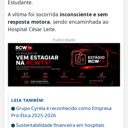
Estudante.
A vítima foi socorrida
inconsciente e sem
resposta motora
, sendo encaminhada ao
Hospital César Leite.
Publicidade
LEIA TAMBÉM:
Grupo Cyrela é reconhecido como Empresa
Pró-Ética 2025-2026
Sustentabilidade financeira em hospitais