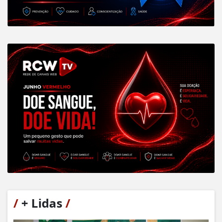
/
+ Lidas
/