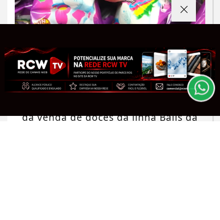
Termos de Uso e Privacidade
Esse site utiliza cookies para melhorar sua
experiência de navegação. Ao continuar o acesso,
entendemos que você concorda com nossos Termos
de Uso e Privacidade.
PARA MAIS INFORMAÇÕES,
ACESSE NOSSOS TERMOS
CLICANDO AQUI
DIREITO DO CONSUMIDOR
Procon-MPMG determina suspensão
PROSSEGUIR
da venda de doces da linha Balls da
marca Fini...
Saiba Mais