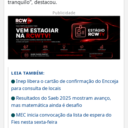
tranquilo”, destacou.
Publicidade
LEIA TAMBÉM:
Inep libera o cartão de confirmação do Encceja
para consulta de locais
Resultados do Saeb 2025 mostram avanço,
mas matemática ainda é desafio
MEC inicia convocação da lista de espera do
Fies nesta sexta-feira