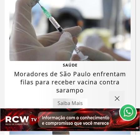
SAÚDE
Termos de Uso e Privacidade
Moradores de São Paulo enfrentam
Esse site utiliza cookies para melhorar sua
filas para receber vacina contra
experiência de navegação. Ao continuar o acesso,
sarampo
entendemos que você concorda com nossos Termos
de Uso e Privacidade.
Saiba Mais
PARA MAIS INFORMAÇÕES,
ACESSE NOSSOS TERMOS
CLICANDO AQUI
PROSSEGUIR