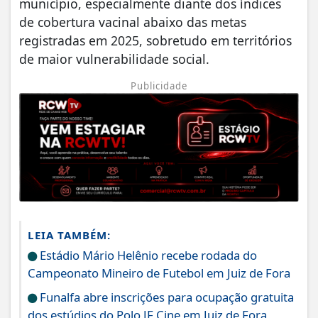
município, especialmente diante dos índices
de cobertura vacinal abaixo das metas
registradas em 2025, sobretudo em territórios
de maior vulnerabilidade social.
Publicidade
LEIA TAMBÉM:
Estádio Mário Helênio recebe rodada do
Campeonato Mineiro de Futebol em Juiz de Fora
Funalfa abre inscrições para ocupação gratuita
dos estúdios do Polo JF Cine em Juiz de Fora