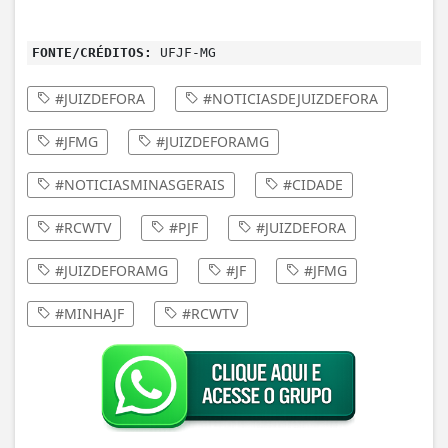
FONTE/CRÉDITOS:
UFJF-MG
#JUIZDEFORA
#NOTICIASDEJUIZDEFORA
#JFMG
#JUIZDEFORAMG
#NOTICIASMINASGERAIS
#CIDADE
#RCWTV
#PJF
#JUIZDEFORA
#JUIZDEFORAMG
#JF
#JFMG
#MINHAJF
#RCWTV