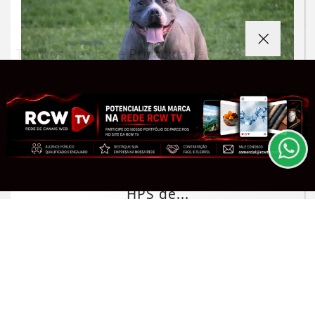
Termos de Uso e Privacidade
Esse site utiliza cookies para melhorar sua
experiência de navegação. Ao continuar o acesso,
entendemos que você concorda com nossos Termos
de Uso e Privacidade.
ATAQUE DE ANIMAL
PARA MAIS INFORMAÇÕES,
ACESSE NOSSOS TERMOS
CLICANDO AQUI
Idoso atacado por pitbull em Rio
Novo morre após ser transferido para
PROSSEGUIR
HPS de...
Saiba Mais