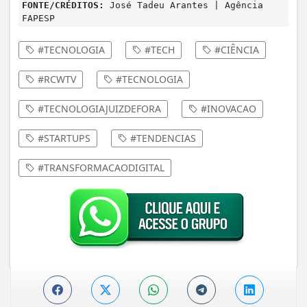
FONTE/CRÉDITOS:
José Tadeu Arantes | Agência
FAPESP
#TECNOLOGIA
#TECH
#CIÊNCIA
#RCWTV
#TECNOLOGIA
#TECNOLOGIAJUIZDEFORA
#INOVACAO
#STARTUPS
#TENDENCIAS
#TRANSFORMACAODIGITAL