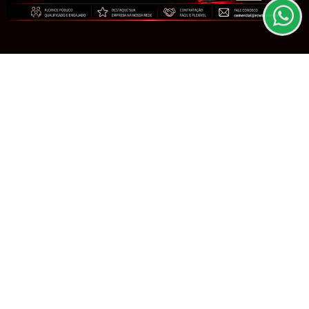
PARA MAIS INFORMAÇÕES,
ACESSE NOSSOS TERMOS
CLICANDO AQUI
PROSSEGUIR
POLÍTICA
TSE cria conselho para combater o
uso de inteligência artificial nas
eleições
Saiba Mais