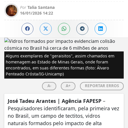
Por
Talia Santana
16/01/2026 14:22
Alguns exemplares de "geraisitos", assim chamados em
homenagem ao Estado de Minas Gerais, onde foram
encontrados, em suas diferentes formas (foto: Álvaro
Penteado Crósta/IG-Unicamp)
A-
A+
REPORTAR ERROS
José Tadeu Arantes | Agência FAPESP
–
Pesquisadores identificaram, pela primeira vez
no Brasil, um campo de tectitos, vidros
naturais formados pelo impacto de alta