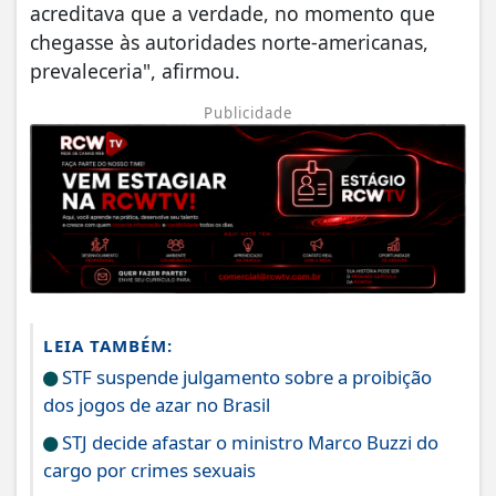
acreditava que a verdade, no momento que
chegasse às autoridades norte-americanas,
prevaleceria", afirmou.
Publicidade
LEIA TAMBÉM:
STF suspende julgamento sobre a proibição
dos jogos de azar no Brasil
STJ decide afastar o ministro Marco Buzzi do
cargo por crimes sexuais