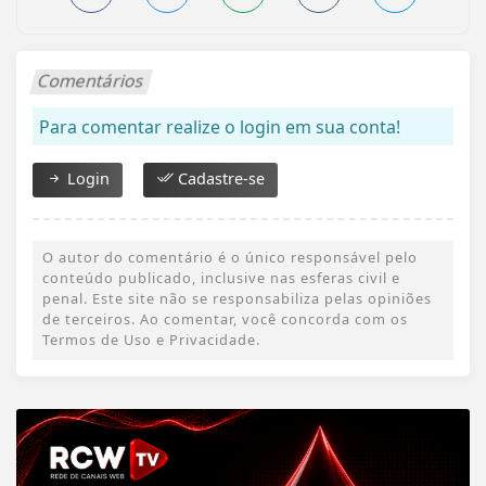
Comentários
Para comentar realize o login em sua conta!
Login
Cadastre-se
O autor do comentário é o único responsável pelo
conteúdo publicado, inclusive nas esferas civil e
penal. Este site não se responsabiliza pelas opiniões
de terceiros. Ao comentar, você concorda com os
Termos de Uso e Privacidade.