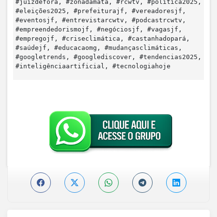
#juizdefora, #zonadamata, #rcwtv, #política2025,
#eleições2025, #prefeiturajf, #vereadoresjf,
#eventosjf, #entrevistarcwtv, #podcastrcwtv,
#empreendedorismojf, #negóciosjf, #vagasjf,
#empregojf, #criseclimática, #castanhadopará,
#saúdejf, #educacaomg, #mudançasclimáticas,
#googletrends, #googlediscover, #tendencias2025,
#inteligênciaartificial, #tecnologiahoje