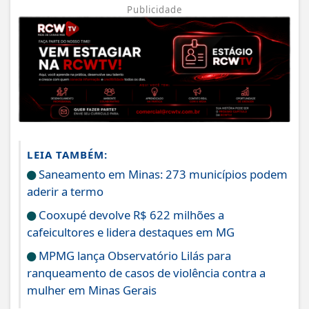
Publicidade
LEIA TAMBÉM:
Saneamento em Minas: 273 municípios podem
aderir a termo
Cooxupé devolve R$ 622 milhões a
cafeicultores e lidera destaques em MG
MPMG lança Observatório Lilás para
ranqueamento de casos de violência contra a
mulher em Minas Gerais