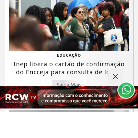
Termos de Uso e Privacidade
EDUCAÇÃO
Esse site utiliza cookies para melhorar sua
Inep libera o cartão de confirmação
experiência de navegação. Ao continuar o acesso,
do Encceja para consulta de locais
entendemos que você concorda com nossos Termos
de Uso e Privacidade.
Saiba Mais
PARA MAIS INFORMAÇÕES,
ACESSE NOSSOS TERMOS
CLICANDO AQUI
PROSSEGUIR