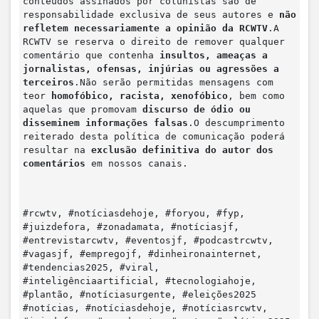
conteúdos assinados por colunistas são de
responsabilidade exclusiva de seus autores e
não
refletem necessariamente a opinião da RCWTV
.A
RCWTV se reserva o direito de remover qualquer
comentário que contenha
insultos, ameaças a
jornalistas, ofensas, injúrias ou agressões a
terceiros
.Não serão permitidas mensagens com
teor
homofóbico, racista, xenofóbico
, bem como
aquelas que promovam
discurso de ódio ou
disseminem informações falsas
.O descumprimento
reiterado desta política de comunicação poderá
resultar na
exclusão definitiva do autor dos
comentários
em nossos canais.
#rcwtv, #notíciasdehoje, #foryou, #fyp,
#juizdefora, #zonadamata, #notíciasjf,
#entrevistarcwtv, #eventosjf, #podcastrcwtv,
#vagasjf, #empregojf, #dinheironainternet,
#tendencias2025, #viral,
#inteligênciaartificial, #tecnologiahoje,
#plantão, #notíciasurgente, #eleições2025
#notícias, #notíciasdehoje, #notíciasrcwtv,