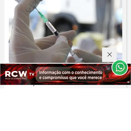
Termos de Uso e Privacidade
Esse site utiliza cookies para melhorar sua
experiência de navegação. Ao continuar o acesso,
entendemos que você concorda com nossos Termos
de Uso e Privacidade.
PARA MAIS INFORMAÇÕES,
ACESSE NOSSOS TERMOS
SAÚDE
CLICANDO AQUI
Moradores de São Paulo enfrentam
PROSSEGUIR
filas para receber vacina contra
sarampo
Saiba Mais