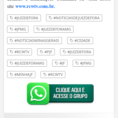
www.rcwtv.com.br.
site
#JUIZDEFORA
#NOTICIASDEJUIZDEFORA
#JFMG
#JUIZDEFORAMG
#NOTICIASMINASGERAIS
#CIDADE
#RCWTV
#PJF
#JUIZDEFORA
#JUIZDEFORAMG
#JF
#JFMG
#MINHAJF
#RCWTV