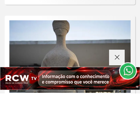
Termos de Uso e Privacidade
Esse site utiliza cookies para melhorar sua
experiência de navegação. Ao continuar o acesso,
entendemos que você concorda com nossos Termos
de Uso e Privacidade.
PARA MAIS INFORMAÇÕES,
ACESSE NOSSOS TERMOS
CLICANDO AQUI
PROSSEGUIR
JUSTIÇA
Alexandre de Moraes nega visitas de
filhos a Jair Bolsonaro no Dia dos Pais
Saiba Mais