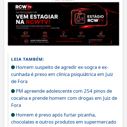
LEIA TAMBÉM:
Homem suspeito de agredir ex-sogra e ex-
cunhada é preso em clínica psiquiátrica em Juiz
de Fora
PM apreende adolescente com 254 pinos de
cocaína e prende homem com drogas em Juiz de
Fora
Homem é preso após furtar picanha,
chocolates e outros produtos em supermercado