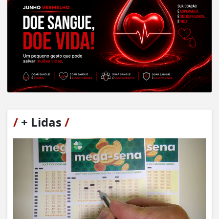
/
+ Lidas
/