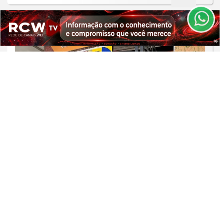
PARA MAIS INFORMAÇÕES,
ACESSE NOSSOS TERMOS
CLICANDO AQUI
PROSSEGUIR
GASTRONOMIA INTERNACIONAL
Belo Horizonte representa a culinária
mineira em encontro global da
Unesco na...
Saiba Mais