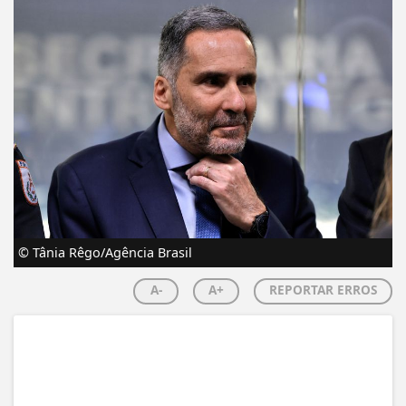
© Tânia Rêgo/Agência Brasil
A-
A+
REPORTAR ERROS