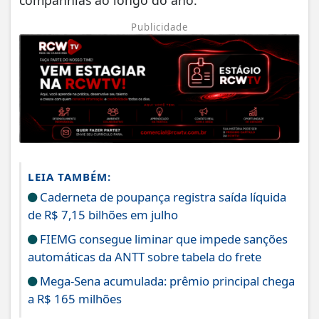
Publicidade
LEIA TAMBÉM:
Caderneta de poupança registra saída líquida
de R$ 7,15 bilhões em julho
FIEMG consegue liminar que impede sanções
automáticas da ANTT sobre tabela do frete
Mega-Sena acumulada: prêmio principal chega
a R$ 165 milhões