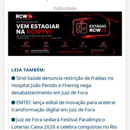
Publicidade
LEIA TAMBÉM:
Sind-Saúde denuncia restrição de fraldas no
Hospital João Penido e Fhemig nega
desabastecimento em Juiz de Fora
EMTEC lança edital de inovação para acelerar
transformação digital em Juiz de Fora
Juiz de Fora sediará Festival Paralímpico
Loterias Caixa 2026 e celebra conquistas no Rio