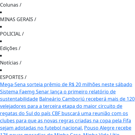
Colunas
/
MINAS GERAIS
/
POLICIAL
/
Edições
/
Notícias
/
ESPORTES
/
Mega-Sena sorteia prêmio de R$ 20 milhões neste sábado
Sistema Faemg Senar lança o primeiro relatório de
sustentabilidade
Balneário Camboriú receberá mais de 120
velejadores para a terceira etapa do maior circuito de
regatas do Sul do país
CBF buscará uma reunião com os
clubes para que as novas regras criadas na copa pela Fifa
sejam adotadas no futebol nacional.
Pouso Alegre recebe
176 novas moradias do Minha Casa, Minha Vida
Lítio