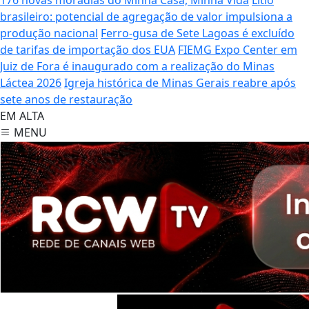
brasileiro: potencial de agregação de valor impulsiona a
produção nacional
Ferro-gusa de Sete Lagoas é excluído
de tarifas de importação dos EUA
FIEMG Expo Center em
Juiz de Fora é inaugurado com a realização do Minas
Láctea 2026
Igreja histórica de Minas Gerais reabre após
sete anos de restauração
EM ALTA
MENU