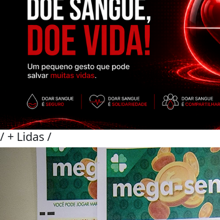
/
+ Lidas
/