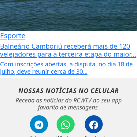
Esporte
Balneário Camboriú receberá mais de 120
velejadores para a terceira etapa do maior...
Com inscrições abertas, a disputa, no dia 18 de
julho, deve reunir cerca de 30...
NOSSAS NOTÍCIAS
NO CELULAR
Receba as notícias do RCWTV no seu app
favorito de mensagens.