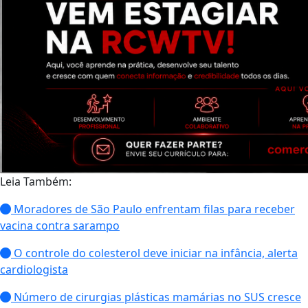
Leia Também:
Moradores de São Paulo enfrentam filas para receber
vacina contra sarampo
O controle do colesterol deve iniciar na infância, alerta
cardiologista
Número de cirurgias plásticas mamárias no SUS cresce