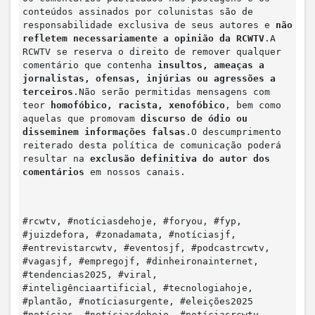
conteúdos assinados por colunistas são de
responsabilidade exclusiva de seus autores e
não
refletem necessariamente a opinião da RCWTV
.A
RCWTV se reserva o direito de remover qualquer
comentário que contenha
insultos, ameaças a
jornalistas, ofensas, injúrias ou agressões a
terceiros
.Não serão permitidas mensagens com
teor
homofóbico, racista, xenofóbico
, bem como
aquelas que promovam
discurso de ódio ou
disseminem informações falsas
.O descumprimento
reiterado desta política de comunicação poderá
resultar na
exclusão definitiva do autor dos
comentários
em nossos canais.
#rcwtv, #notíciasdehoje, #foryou, #fyp,
#juizdefora, #zonadamata, #notíciasjf,
#entrevistarcwtv, #eventosjf, #podcastrcwtv,
#vagasjf, #empregojf, #dinheironainternet,
#tendencias2025, #viral,
#inteligênciaartificial, #tecnologiahoje,
#plantão, #notíciasurgente, #eleições2025
#notícias, #notíciasdehoje, #notíciasrcwtv,