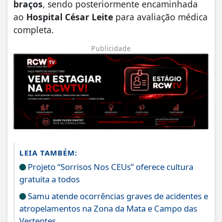
braços
, sendo posteriormente encaminhada
ao
Hospital César Leite
para avaliação médica
completa.
Publicidade
LEIA TAMBÉM:
Projeto “Sorrisos Nos CEUs” oferece cultura
gratuita a todos
Samu atende ocorrências graves de acidentes e
atropelamentos na Zona da Mata e Campo das
Vertentes