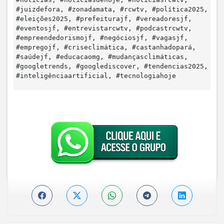
#juizdefora, #zonadamata, #rcwtv, #política2025,
#eleições2025, #prefeiturajf, #vereadoresjf,
#eventosjf, #entrevistarcwtv, #podcastrcwtv,
#empreendedorismojf, #negóciosjf, #vagasjf,
#empregojf, #criseclimática, #castanhadopará,
#saúdejf, #educacaomg, #mudançasclimáticas,
#googletrends, #googlediscover, #tendencias2025,
#inteligênciaartificial, #tecnologiahoje