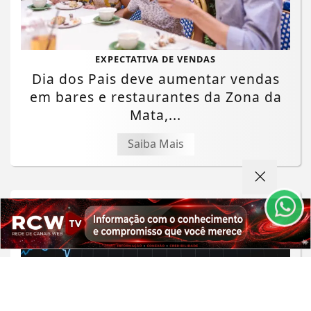
EXPECTATIVA DE VENDAS
Dia dos Pais deve aumentar vendas
em bares e restaurantes da Zona da
Termos de Uso e Privacidade
Mata,...
Esse site utiliza cookies para melhorar sua
Saiba Mais
experiência de navegação. Ao continuar o acesso,
entendemos que você concorda com nossos Termos
de Uso e Privacidade.
PARA MAIS INFORMAÇÕES,
ACESSE NOSSOS TERMOS
CLICANDO AQUI
PROSSEGUIR