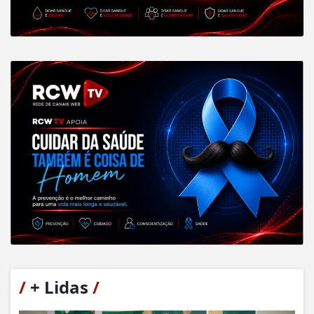
/
+ Lidas
/