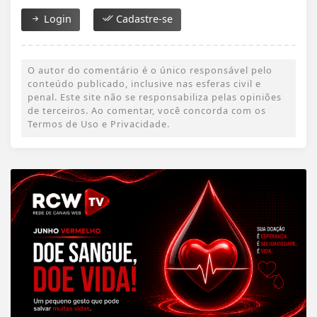
Login
Cadastre-se
O autor do comentário é o único responsável pelo
conteúdo publicado, inclusive nas esferas civil e
penal. Este site não se responsabiliza pelas opiniões
de terceiros. Ao comentar, você concorda com os
Termos de Uso e Privacidade.