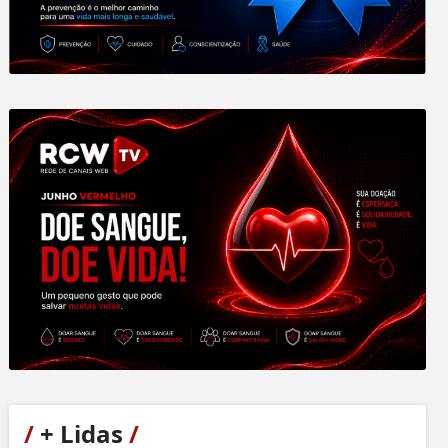
/
+ Lidas
/