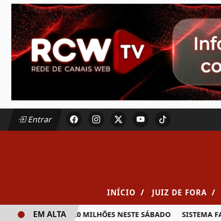
Entrar
/
/
INÍCIO
JUIZ DE FORA
EM ALTA
A PRÊMIO DE R$ 20 MILHÕES NESTE SÁBADO
SISTEMA FAEM