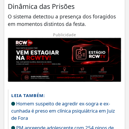
Dinâmica das Prisões
O sistema detectou a presença dos foragidos
em momentos distintos da festa.
Publicidade
LEIA TAMBÉM:
Homem suspeito de agredir ex-sogra e ex-
cunhada é preso em clínica psiquiátrica em Juiz
de Fora
PM apreende adolescente com 254 pinos de