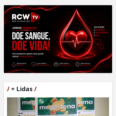
/
+ Lidas
/