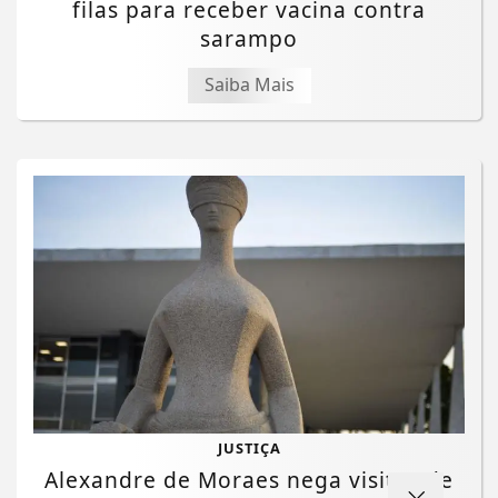
filas para receber vacina contra
sarampo
Saiba Mais
Termos de Uso e Privacidade
Esse site utiliza cookies para melhorar sua
JUSTIÇA
experiência de navegação. Ao continuar o acesso,
Alexandre de Moraes nega visitas de
entendemos que você concorda com nossos Termos