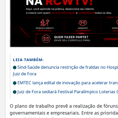
LEIA TAMBÉM:
Sind-Saúde denuncia restrição de fraldas no Hos
Juiz de Fora
EMTEC lança edital de inovação para acelerar tran
Juiz de Fora sediará Festival Paralímpico Loterias
O plano de trabalho prevê a realização de fóruns
governamentais e empresariais. Entre as priorid