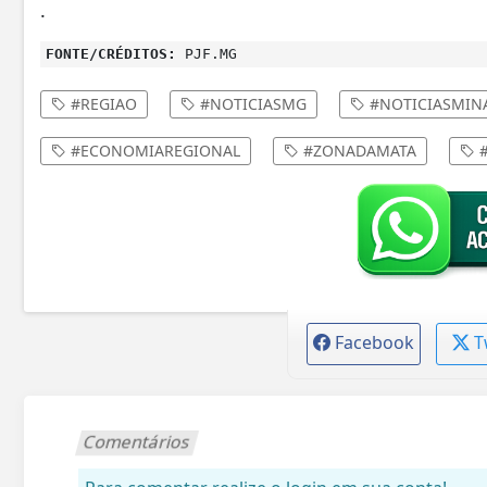
.
FONTE/CRÉDITOS:
PJF.MG
#REGIAO
#NOTICIASMG
#NOTICIASMIN
#ECONOMIAREGIONAL
#ZONADAMATA
#
Facebook
T
Comentários