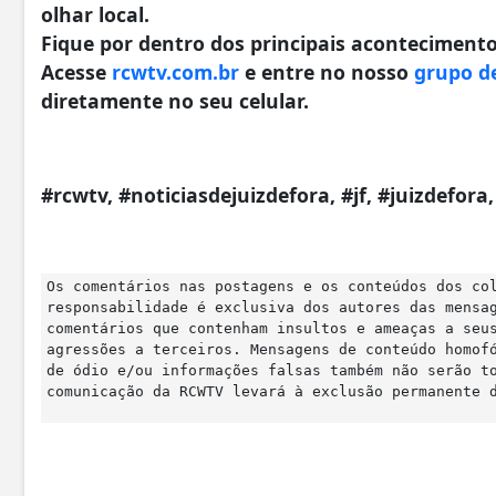
olhar local.
Fique por dentro dos principais acontecimentos
Acesse
rcwtv.com.br
e entre no nosso
grupo d
diretamente no seu celular.
#rcwtv, #noticiasdejuizdefora, #jf, #juizdefor
Os comentários nas postagens e os conteúdos dos co
responsabilidade é exclusiva dos autores das mensa
comentários que contenham insultos e ameaças a seu
agressões a terceiros. Mensagens de conteúdo homof
de ódio e/ou informações falsas também não serão t
comunicação da RCWTV levará à exclusão permanente 