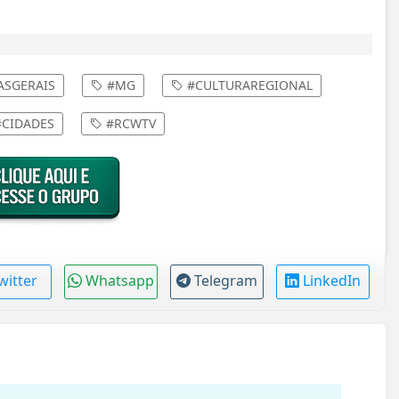
ASGERAIS
#MG
#CULTURAREGIONAL
CIDADES
#RCWTV
witter
Whatsapp
Telegram
LinkedIn