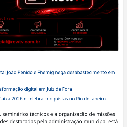
pital João Penido e Fhemig nega desabastecimento em
sformação digital em Juiz de Fora
 Caixa 2026 e celebra conquistas no Rio de Janeiro
, seminários técnicos e a organização de missões
ades destacadas pela administração municipal está