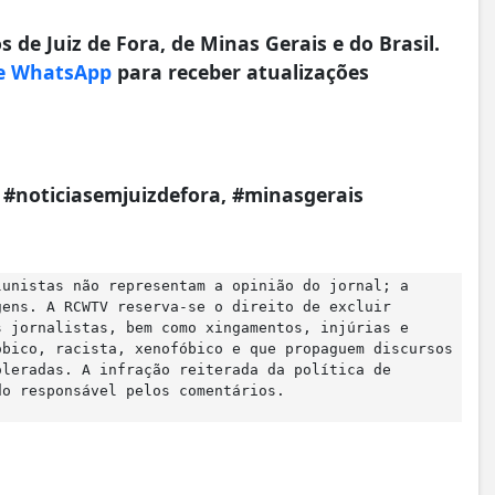
 de Juiz de Fora, de Minas Gerais e do Brasil.
e WhatsApp
para receber atualizações
a, #noticiasemjuizdefora, #minasgerais
lunistas não representam a opinião do jornal; a
gens. A RCWTV reserva-se o direito de excluir
s jornalistas, bem como xingamentos, injúrias e
óbico, racista, xenofóbico e que propaguem discursos
oleradas. A infração reiterada da política de
do responsável pelos comentários.