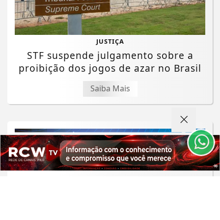
JUSTIÇA
STF suspende julgamento sobre a
proibição dos jogos de azar no Brasil
Termos de Uso e Privacidade
Saiba Mais
Esse site utiliza cookies para melhorar sua
experiência de navegação. Ao continuar o acesso,
entendemos que você concorda com nossos Termos
de Uso e Privacidade.
PARA MAIS INFORMAÇÕES,
ACESSE NOSSOS TERMOS
CLICANDO AQUI
PROSSEGUIR