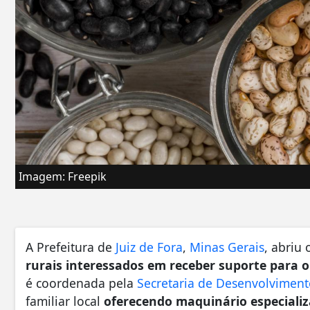
Imagem: Freepik
A Prefeitura de
Juiz de Fora
,
Minas Gerais
, abriu
rurais interessados em receber suporte para o
é coordenada pela
Secretaria de Desenvolviment
familiar local
oferecendo maquinário especializ