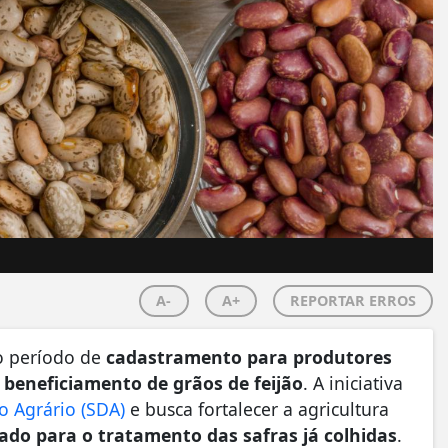
A-
A+
REPORTAR ERROS
 o período de
cadastramento para produtores
 beneficiamento de grãos de feijão
. A iniciativa
o Agrário (SDA)
e busca fortalecer a agricultura
ado para o tratamento das safras já colhidas
.