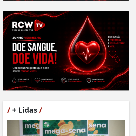
/
+ Lidas
/