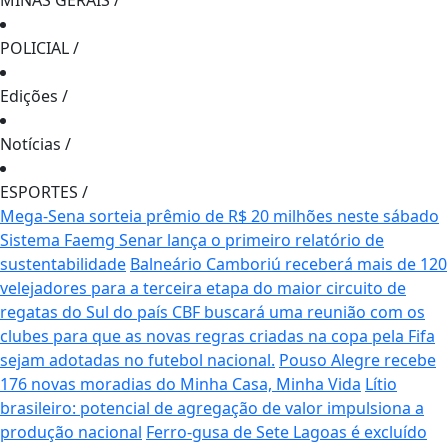
MINAS GERAIS
/
POLICIAL
/
Edições
/
Notícias
/
ESPORTES
/
Mega-Sena sorteia prêmio de R$ 20 milhões neste sábado
Sistema Faemg Senar lança o primeiro relatório de
sustentabilidade
Balneário Camboriú receberá mais de 120
velejadores para a terceira etapa do maior circuito de
regatas do Sul do país
CBF buscará uma reunião com os
clubes para que as novas regras criadas na copa pela Fifa
sejam adotadas no futebol nacional.
Pouso Alegre recebe
176 novas moradias do Minha Casa, Minha Vida
Lítio
brasileiro: potencial de agregação de valor impulsiona a
produção nacional
Ferro-gusa de Sete Lagoas é excluído