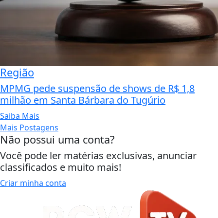
Região
MPMG pede suspensão de shows de R$ 1,8
milhão em Santa Bárbara do Tugúrio
Saiba Mais
Mais Postagens
Não possui uma conta?
Você pode ler matérias exclusivas, anunciar
classificados e muito mais!
Criar minha conta