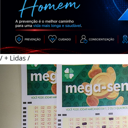
/
+ Lidas
/