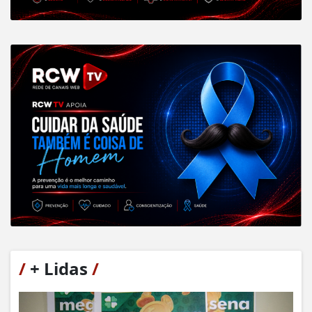
/
+ Lidas
/