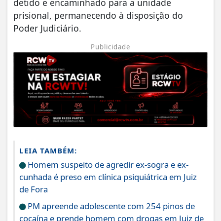
detido e encaminhado para a unidade
prisional, permanecendo à disposição do
Poder Judiciário.
Publicidade
LEIA TAMBÉM:
Homem suspeito de agredir ex-sogra e ex-
cunhada é preso em clínica psiquiátrica em Juiz
de Fora
PM apreende adolescente com 254 pinos de
cocaína e prende homem com drogas em Juiz de