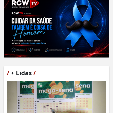
/
+ Lidas
/