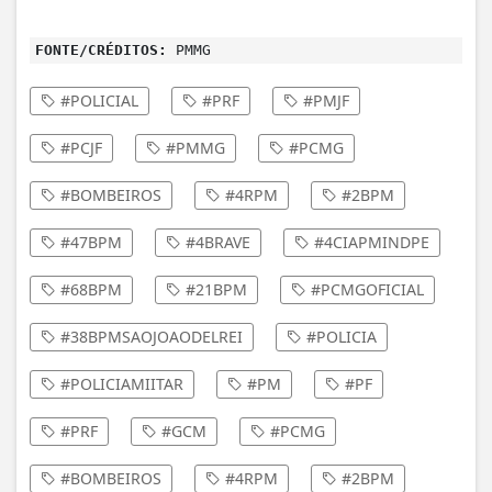
FONTE/CRÉDITOS:
PMMG
#POLICIAL
#PRF
#PMJF
#PCJF
#PMMG
#PCMG
#BOMBEIROS
#4RPM
#2BPM
#47BPM
#4BRAVE
#4CIAPMINDPE
#68BPM
#21BPM
#PCMGOFICIAL
#38BPMSAOJOAODELREI
#POLICIA
#POLICIAMIITAR
#PM
#PF
#PRF
#GCM
#PCMG
#BOMBEIROS
#4RPM
#2BPM