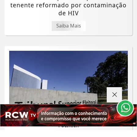
tenente reformado por contaminação
de HIV
Saiba Mais
Termos de Uso e Privacidade
Esse site utiliza cookies para melhorar sua
experiência de navegação. Ao continuar o acesso,
entendemos que você concorda com nossos Termos
de Uso e Privacidade.
PARA MAIS INFORMAÇÕES,
ACESSE NOSSOS TERMOS
CLICANDO AQUI
PROSSEGUIR
POLÍTICA
TSE cria conselho para combater o