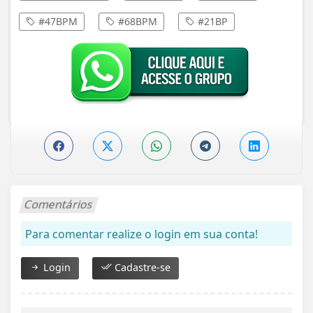
#47BPM
#68BPM
#21BP
Comentários
Para comentar realize o login em sua conta!
Login
Cadastre-se