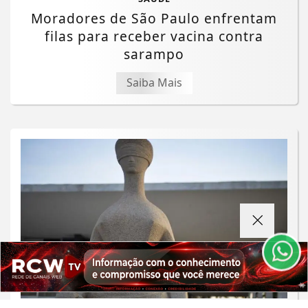
Moradores de São Paulo enfrentam
filas para receber vacina contra
sarampo
Saiba Mais
Termos de Uso e Privacidade
Esse site utiliza cookies para melhorar sua
experiência de navegação. Ao continuar o acesso,
entendemos que você concorda com nossos Termos
de Uso e Privacidade.
PARA MAIS INFORMAÇÕES,
ACESSE NOSSOS TERMOS
CLICANDO AQUI
PROSSEGUIR
JUSTIÇA