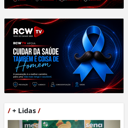
/
+ Lidas
/