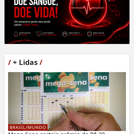
/
+ Lidas
/
BRASIL/MUNDO