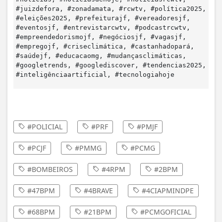
#juizdefora, #zonadamata, #rcwtv, #política2025,
#eleições2025, #prefeiturajf, #vereadoresjf,
#eventosjf, #entrevistarcwtv, #podcastrcwtv,
#empreendedorismojf, #negóciosjf, #vagasjf,
#empregojf, #criseclimática, #castanhadopará,
#saúdejf, #educacaomg, #mudançasclimáticas,
#googletrends, #googlediscover, #tendencias2025,
#inteligênciaartificial, #tecnologiahoje
#POLICIAL
#PRF
#PMJF
#PCJF
#PMMG
#PCMG
#BOMBEIROS
#4RPM
#2BPM
#47BPM
#4BRAVE
#4CIAPMINDPE
#68BPM
#21BPM
#PCMGOFICIAL