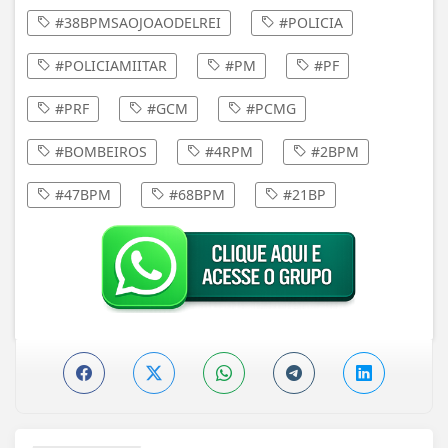
#38BPMSAOJOAODELREI
#POLICIA
#POLICIAMIITAR
#PM
#PF
#PRF
#GCM
#PCMG
#BOMBEIROS
#4RPM
#2BPM
#47BPM
#68BPM
#21BP