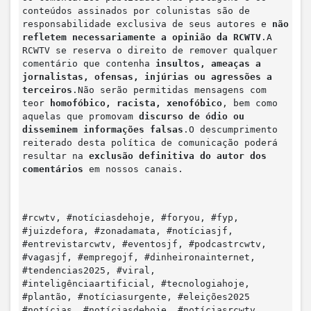
conteúdos assinados por colunistas são de
responsabilidade exclusiva de seus autores e
não
refletem necessariamente a opinião da RCWTV
.A
RCWTV se reserva o direito de remover qualquer
comentário que contenha
insultos, ameaças a
jornalistas, ofensas, injúrias ou agressões a
terceiros
.Não serão permitidas mensagens com
teor
homofóbico, racista, xenofóbico
, bem como
aquelas que promovam
discurso de ódio ou
disseminem informações falsas
.O descumprimento
reiterado desta política de comunicação poderá
resultar na
exclusão definitiva do autor dos
comentários
em nossos canais.
#rcwtv, #notíciasdehoje, #foryou, #fyp,
#juizdefora, #zonadamata, #notíciasjf,
#entrevistarcwtv, #eventosjf, #podcastrcwtv,
#vagasjf, #empregojf, #dinheironainternet,
#tendencias2025, #viral,
#inteligênciaartificial, #tecnologiahoje,
#plantão, #notíciasurgente, #eleições2025
#notícias, #notíciasdehoje, #notíciasrcwtv,