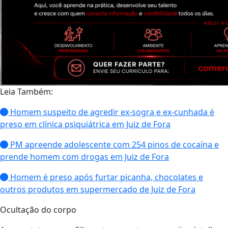
Leia Também:
Homem suspeito de agredir ex-sogra e ex-cunhada é
preso em clínica psiquiátrica em Juiz de Fora
PM apreende adolescente com 254 pinos de cocaína e
prende homem com drogas em Juiz de Fora
Homem é preso após furtar picanha, chocolates e
outros produtos em supermercado de Juiz de Fora
Ocultação do corpo