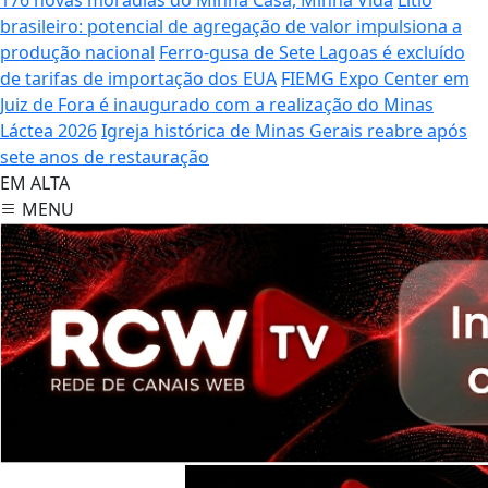
brasileiro: potencial de agregação de valor impulsiona a
produção nacional
Ferro-gusa de Sete Lagoas é excluído
de tarifas de importação dos EUA
FIEMG Expo Center em
Juiz de Fora é inaugurado com a realização do Minas
Láctea 2026
Igreja histórica de Minas Gerais reabre após
sete anos de restauração
EM ALTA
MENU