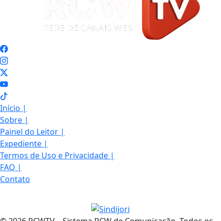
Início
|
Sobre
|
Painel do Leitor
|
Expediente
|
Termos de Uso e Privacidade
|
FAQ
|
Contato
© 2026 RCWTV – Sistema RCW de Comunicação. Todos os