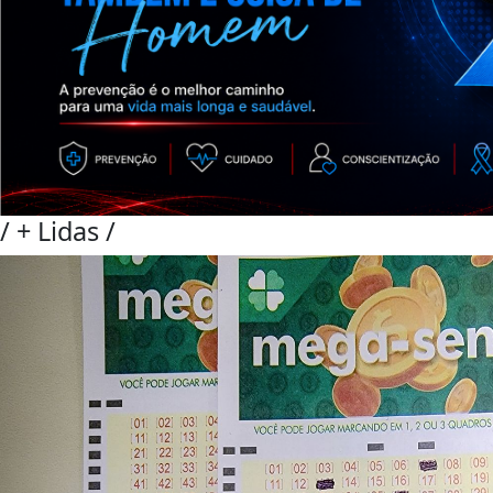
/
+ Lidas
/