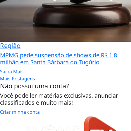
Região
MPMG pede suspensão de shows de R$ 1,8
milhão em Santa Bárbara do Tugúrio
Saiba Mais
Mais Postagens
Não possui uma conta?
Você pode ler matérias exclusivas, anunciar
classificados e muito mais!
Criar minha conta