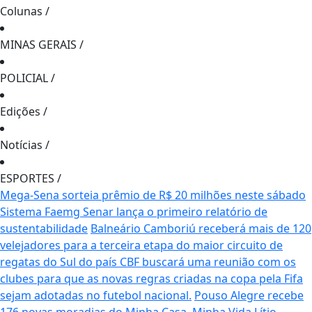
Colunas
/
MINAS GERAIS
/
POLICIAL
/
Edições
/
Notícias
/
ESPORTES
/
Mega-Sena sorteia prêmio de R$ 20 milhões neste sábado
Sistema Faemg Senar lança o primeiro relatório de
sustentabilidade
Balneário Camboriú receberá mais de 120
velejadores para a terceira etapa do maior circuito de
regatas do Sul do país
CBF buscará uma reunião com os
clubes para que as novas regras criadas na copa pela Fifa
sejam adotadas no futebol nacional.
Pouso Alegre recebe
176 novas moradias do Minha Casa, Minha Vida
Lítio