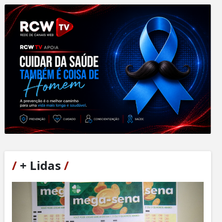
/
+ Lidas
/