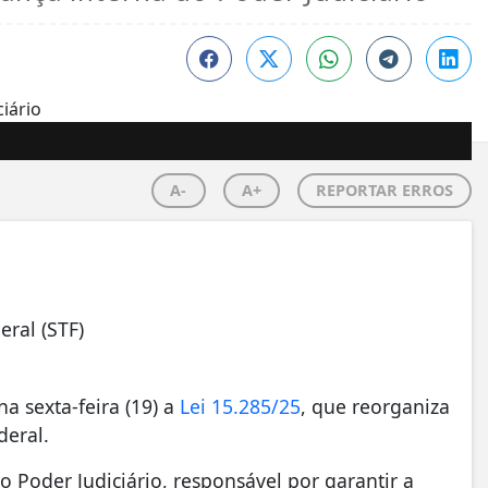
A-
A+
REPORTAR ERROS
eral (STF)
na sexta-feira (19) a
Lei 15.285/25
, que reorganiza
deral.
do Poder Judiciário, responsável por garantir a