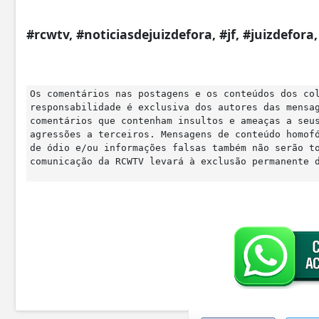
#rcwtv, #noticiasdejuizdefora, #jf, #juizdefor
Os comentários nas postagens e os conteúdos dos co
responsabilidade é exclusiva dos autores das mensa
comentários que contenham insultos e ameaças a seu
agressões a terceiros. Mensagens de conteúdo homof
de ódio e/ou informações falsas também não serão t
comunicação da RCWTV levará à exclusão permanente 