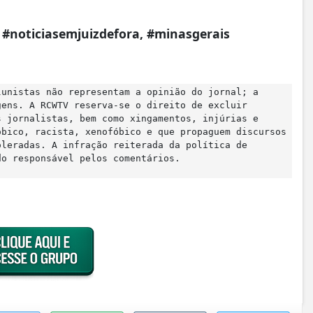
a, #noticiasemjuizdefora, #minasgerais
lunistas não representam a opinião do jornal; a
gens. A RCWTV reserva-se o direito de excluir
s jornalistas, bem como xingamentos, injúrias e
óbico, racista, xenofóbico e que propaguem discursos
oleradas. A infração reiterada da política de
do responsável pelos comentários.