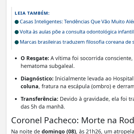
LEIA TAMBÉM:
Casas Inteligentes: Tendências Que Vão Muito A
Volta às aulas põe a consulta odontológica infanti
Marcas brasileiras traduzem filosofia coreana de 
O Resgate:
A vítima foi socorrida consciente
hematoma subgaleal.
Diagnóstico:
Inicialmente levada ao Hospita
coluna
, fratura na escápula (ombro) e derra
Transferência:
Devido à gravidade, ela foi t
das 5h da manhã.
Coronel Pacheco: Morte na Rod
Na noite de
domingo (08)
, às 21h26, um atropel