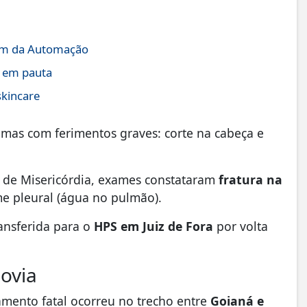
lém da Automação
l em pauta
skincare
, mas com ferimentos graves: corte na cabeça e
l de Misericórdia, exames constataram
fratura na
me pleural (água no pulmão).
ransferida para o
HPS em Juiz de Fora
por volta
ovia
amento fatal ocorreu no trecho entre
Goianá e