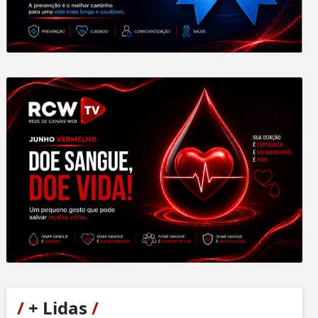
/
+ Lidas
/