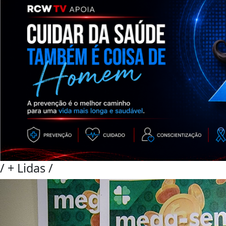
/
+ Lidas
/