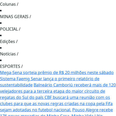
Colunas
/
MINAS GERAIS
/
POLICIAL
/
Edições
/
Notícias
/
ESPORTES
/
Mega-Sena sorteia prêmio de R$ 20 milhões neste sábado
Sistema Faemg Senar lança o primeiro relatório de
sustentabilidade
Balneário Camboriú receberá mais de 120
velejadores para a terceira etapa do maior circuito de
regatas do Sul do país
CBF buscará uma reunião com os
clubes para que as novas regras criadas na copa pela Fifa
sejam adotadas no futebol nacional.
Pouso Alegre recebe
176 novas moradias do Minha Casa, Minha Vida
Lítio