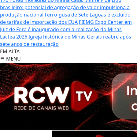
brasileiro: potencial de agregação de valor impulsiona a
produção nacional
Ferro-gusa de Sete Lagoas é excluído
de tarifas de importação dos EUA
FIEMG Expo Center em
Juiz de Fora é inaugurado com a realização do Minas
Láctea 2026
Igreja histórica de Minas Gerais reabre após
sete anos de restauração
EM ALTA
MENU