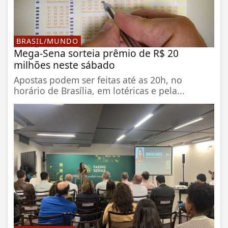
BRASIL/MUNDO
Mega-Sena sorteia prêmio de R$ 20
milhões neste sábado
Apostas podem ser feitas até as 20h, no
horário de Brasília, em lotéricas e pela...