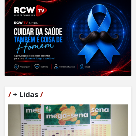
/
+ Lidas
/