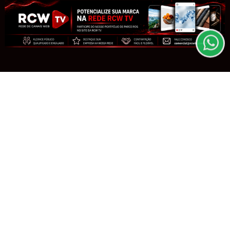
entendemos que você concorda com nossos Termos
de Uso e Privacidade.
PARA MAIS INFORMAÇÕES,
ACESSE NOSSOS TERMOS
CLICANDO AQUI
PROSSEGUIR
GIRO DE NOTÍCIAS
Volta às aulas põe a consulta
odontológica infantil em pauta
Saiba Mais