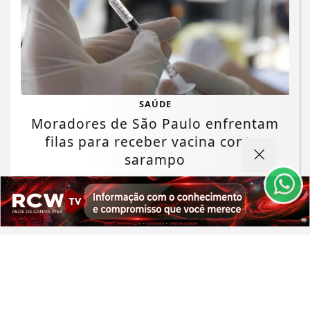
Termos de Uso e Privacidade
SAÚDE
Esse site utiliza cookies para melhorar sua
Moradores de São Paulo enfrentam
experiência de navegação. Ao continuar o acesso,
filas para receber vacina contra
entendemos que você concorda com nossos Termos
de Uso e Privacidade.
sarampo
PARA MAIS INFORMAÇÕES,
ACESSE NOSSOS TERMOS
CLICANDO AQUI
Saiba Mais
PROSSEGUIR