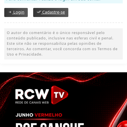
Login
Cadastre-se
O autor do comentário é o único responsável pelo
conteúdo publicado, inclusive nas esferas civil e penal.
Este site não se responsabiliza pelas opiniões de
terceiros. Ao comentar, você concorda com os Termos de
Uso e Privacidade.