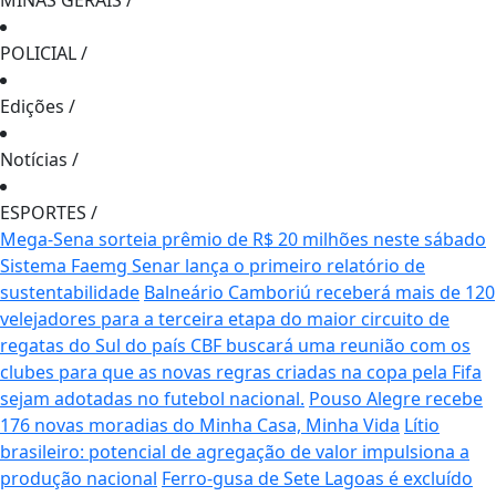
MINAS GERAIS
/
POLICIAL
/
Edições
/
Notícias
/
ESPORTES
/
Mega-Sena sorteia prêmio de R$ 20 milhões neste sábado
Sistema Faemg Senar lança o primeiro relatório de
sustentabilidade
Balneário Camboriú receberá mais de 120
velejadores para a terceira etapa do maior circuito de
regatas do Sul do país
CBF buscará uma reunião com os
clubes para que as novas regras criadas na copa pela Fifa
sejam adotadas no futebol nacional.
Pouso Alegre recebe
176 novas moradias do Minha Casa, Minha Vida
Lítio
brasileiro: potencial de agregação de valor impulsiona a
produção nacional
Ferro-gusa de Sete Lagoas é excluído