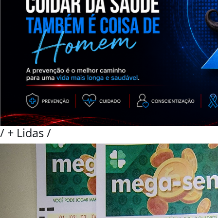
/
+ Lidas
/