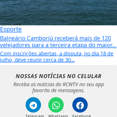
Esporte
Balneário Camboriú receberá mais de 120
velejadores para a terceira etapa do maior...
Com inscrições abertas, a disputa, no dia 18 de
julho, deve reunir cerca de 30...
NOSSAS NOTÍCIAS
NO CELULAR
Receba as notícias do RCWTV no seu app
favorito de mensagens.
Telegram
Whatsapp
Facebook