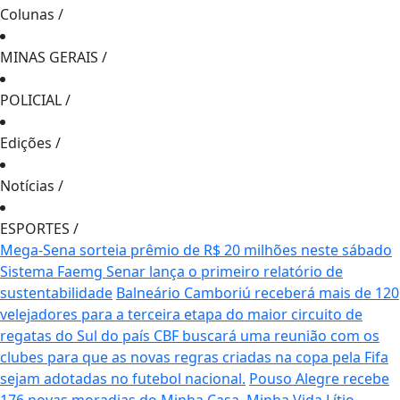
Colunas
/
MINAS GERAIS
/
POLICIAL
/
Edições
/
Notícias
/
ESPORTES
/
Mega-Sena sorteia prêmio de R$ 20 milhões neste sábado
Sistema Faemg Senar lança o primeiro relatório de
sustentabilidade
Balneário Camboriú receberá mais de 120
velejadores para a terceira etapa do maior circuito de
regatas do Sul do país
CBF buscará uma reunião com os
clubes para que as novas regras criadas na copa pela Fifa
sejam adotadas no futebol nacional.
Pouso Alegre recebe
176 novas moradias do Minha Casa, Minha Vida
Lítio