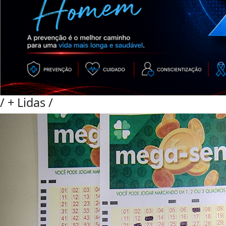
/
+ Lidas
/