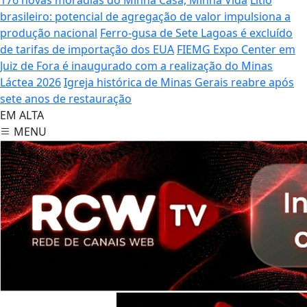
brasileiro: potencial de agregação de valor impulsiona a
produção nacional
Ferro-gusa de Sete Lagoas é excluído
de tarifas de importação dos EUA
FIEMG Expo Center em
Juiz de Fora é inaugurado com a realização do Minas
Láctea 2026
Igreja histórica de Minas Gerais reabre após
sete anos de restauração
EM ALTA
MENU