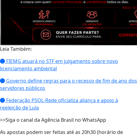
Leia Também:
FIEMG atuará no STF em julgamento sobre novo
licenciamento ambiental
Governo define regras para o recesso de fim de ano dos
servidores públicos
Federação PSOL-Rede oficializa aliança e apoio à
reeleição de Lula
>>Siga o canal da Agência Brasil no WhatsApp
As apostas podem ser feitas até as 20h30 (horário de