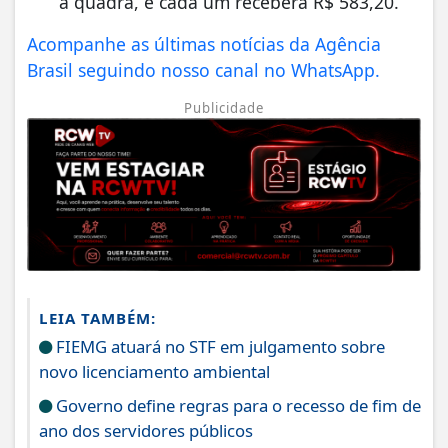
a quadra, e cada um receberá R$ 583,20.
Acompanhe as últimas notícias da Agência
Brasil seguindo nosso canal no WhatsApp.
Publicidade
LEIA TAMBÉM:
FIEMG atuará no STF em julgamento sobre
novo licenciamento ambiental
Governo define regras para o recesso de fim de
ano dos servidores públicos