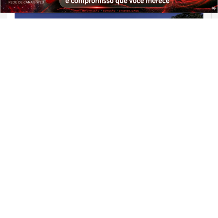
PROSSEGUIR
POLÍTICA
TSE cria conselho para combater o
uso de inteligência artificial nas
eleições
Saiba Mais