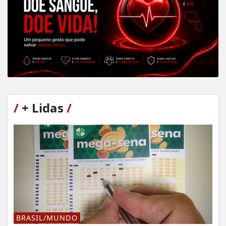
/
+ Lidas
/
BRASIL/MUNDO