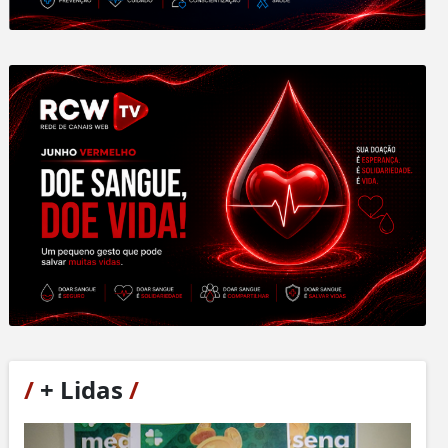
/
+ Lidas
/