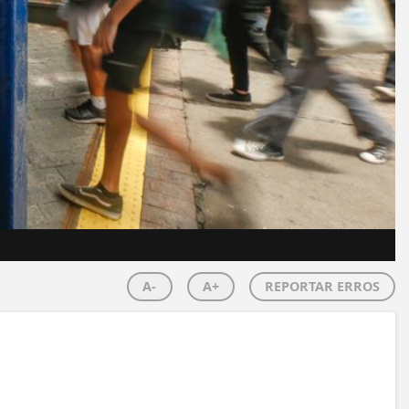
A-
A+
REPORTAR ERROS