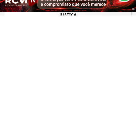
PROSSEGUIR
JUSTIÇA
STM decreta perda de patente de
tenente reformado por contaminação
de HIV
Saiba Mais