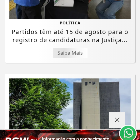
POLÍTICA
Partidos têm até 15 de agosto para o
registro de candidaturas na Justiça...
Saiba Mais
Termos de Uso e Privacidade
Esse site utiliza cookies para melhorar sua
experiência de navegação. Ao continuar o acesso,
entendemos que você concorda com nossos Termos
de Uso e Privacidade.
PARA MAIS INFORMAÇÕES,
ACESSE NOSSOS TERMOS
CLICANDO AQUI