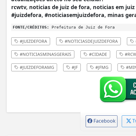
rcwtv, noticias de juiz de fora, noticias em juiz
#juizdefora, #noticiasemjuizdefora, minas ger
FONTE/CRÉDITOS:
Prefeitura de Juiz de Fora
#JUIZDEFORA
#NOTICIASDEJUIZDEFORA
#NOTICIASMINASGERAIS
#CIDADE
#RCW
#JUIZDEFORAMG
#JF
#JFMG
#MIN
Facebook
T