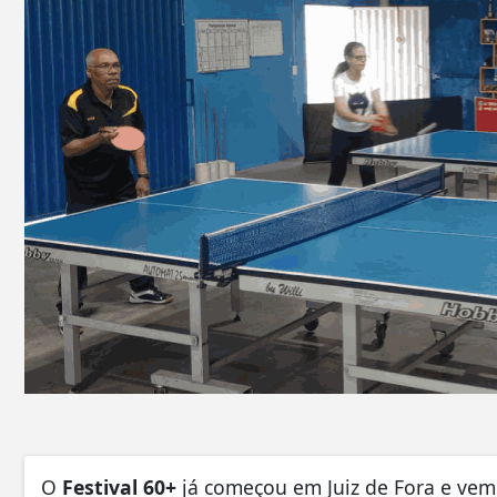
O
Festival 60+
já começou em Juiz de Fora e vem