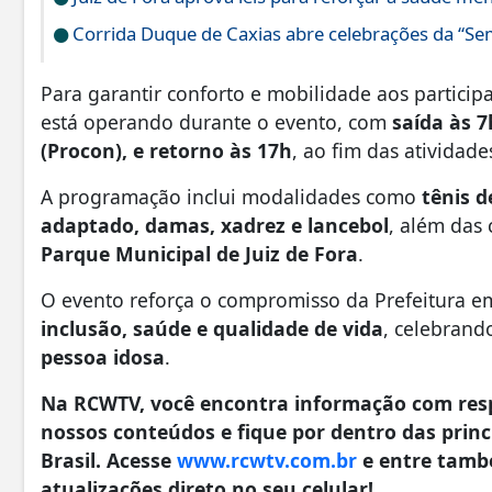
Corrida Duque de Caxias abre celebrações da “S
Para garantir conforto e mobilidade aos particip
está operando durante o evento, com
saída às 
(Procon), e retorno às 17h
, ao fim das atividade
A programação inclui modalidades como
tênis d
adaptado, damas, xadrez e lancebol
, além das
Parque Municipal de Juiz de Fora
.
O evento reforça o compromisso da Prefeitura 
inclusão, saúde e qualidade de vida
, celebrand
pessoa idosa
.
Na RCWTV, você encontra informação com resp
nossos conteúdos e fique por dentro das princi
Brasil. Acesse
www.rcwtv.com.br
e entre tamb
atualizações direto no seu celular!