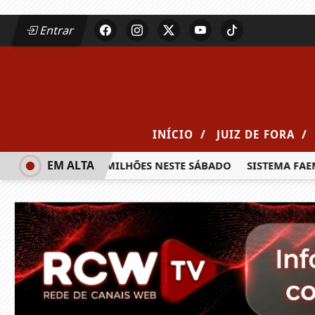
Entrar
/
/
INÍCIO
JUIZ DE FORA
EM ALTA
RÊMIO DE R$ 20 MILHÕES NESTE SÁBADO
SISTEMA FAEMG S