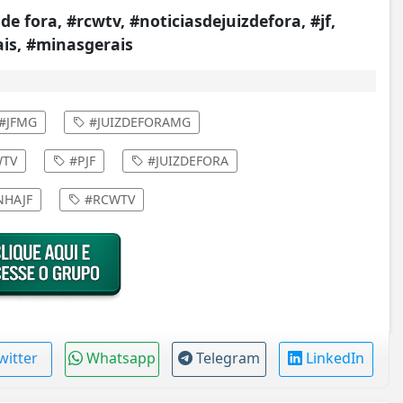
 de fora, #rcwtv, #noticiasdejuizdefora, #jf,
ais, #minasgerais
#JFMG
#JUIZDEFORAMG
TV
#PJF
#JUIZDEFORA
HAJF
#RCWTV
witter
Whatsapp
Telegram
LinkedIn