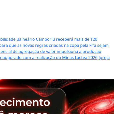
bilidade
Balneário Camboriú receberá mais de 120
ara que as novas regras criadas na copa pela Fifa sejam
potencial de agregação de valor impulsiona a produção
 inaugurado com a realização do Minas Láctea 2026
Igreja