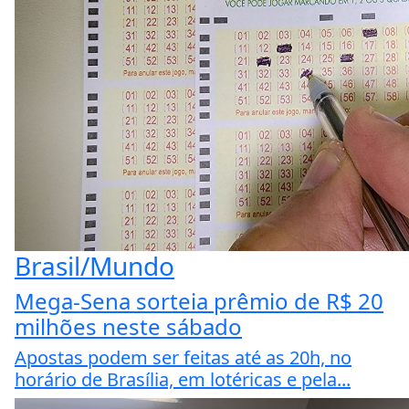
Brasil/Mundo
Mega-Sena sorteia prêmio de R$ 20
milhões neste sábado
Apostas podem ser feitas até as 20h, no
horário de Brasília, em lotéricas e pela...