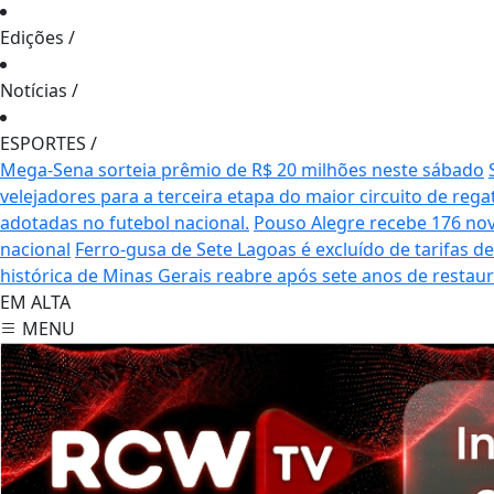
Edições
/
Notícias
/
ESPORTES
/
Mega-Sena sorteia prêmio de R$ 20 milhões neste sábado
velejadores para a terceira etapa do maior circuito de rega
adotadas no futebol nacional.
Pouso Alegre recebe 176 no
nacional
Ferro-gusa de Sete Lagoas é excluído de tarifas 
histórica de Minas Gerais reabre após sete anos de restau
EM ALTA
MENU