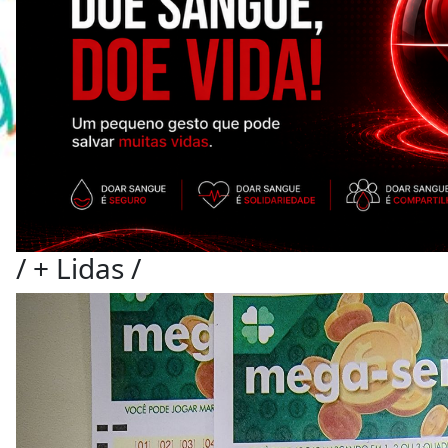
/
+ Lidas
/