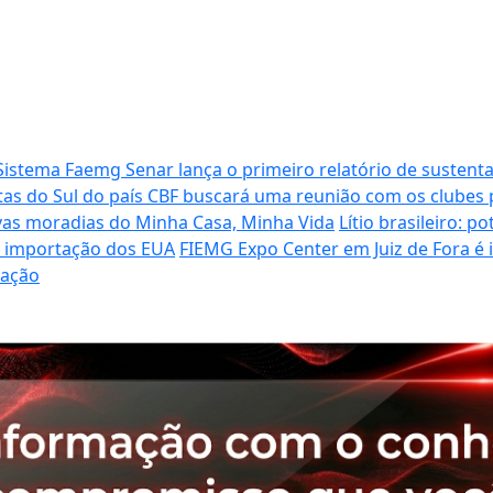
Sistema Faemg Senar lança o primeiro relatório de sustenta
tas do Sul do país
CBF buscará uma reunião com os clubes p
vas moradias do Minha Casa, Minha Vida
Lítio brasileiro: 
de importação dos EUA
FIEMG Expo Center em Juiz de Fora é
ração