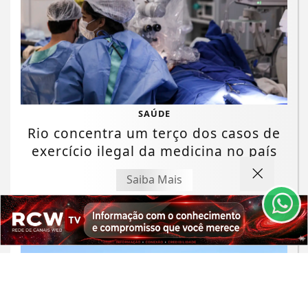
Termos de Uso e Privacidade
SAÚDE
Rio concentra um terço dos casos de
Esse site utiliza cookies para melhorar sua
experiência de navegação. Ao continuar o acesso,
exercício ilegal da medicina no país
entendemos que você concorda com nossos Termos
de Uso e Privacidade.
Saiba Mais
PARA MAIS INFORMAÇÕES,
ACESSE NOSSOS TERMOS
CLICANDO AQUI
PROSSEGUIR