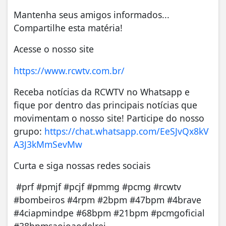
Mantenha seus amigos informados...
Compartilhe esta matéria!
Acesse o nosso site
https://www.rcwtv.com.br/
Receba notícias da RCWTV no Whatsapp e
fique por dentro das principais notícias que
movimentam o nosso site! Participe do nosso
grupo:
https://chat.whatsapp.com/EeSJvQx8kV
A3J3kMmSevMw
Curta e siga nossas redes sociais
#prf #pmjf #pcjf #pmmg #pcmg #rcwtv
#bombeiros #4rpm #2bpm #47bpm #4brave
#4ciapmindpe #68bpm #21bpm #pcmgoficial