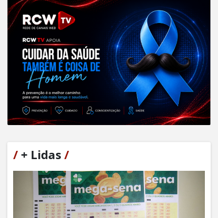
/
+ Lidas
/