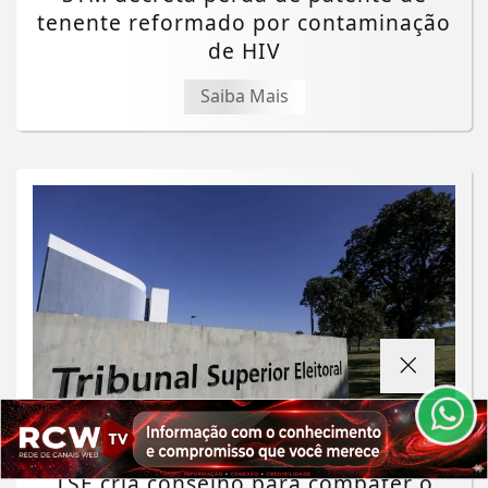
tenente reformado por contaminação
de HIV
Saiba Mais
Termos de Uso e Privacidade
Esse site utiliza cookies para melhorar sua
experiência de navegação. Ao continuar o acesso,
entendemos que você concorda com nossos Termos
de Uso e Privacidade.
PARA MAIS INFORMAÇÕES,
ACESSE NOSSOS TERMOS
CLICANDO AQUI
POLÍTICA
PROSSEGUIR
TSE cria conselho para combater o