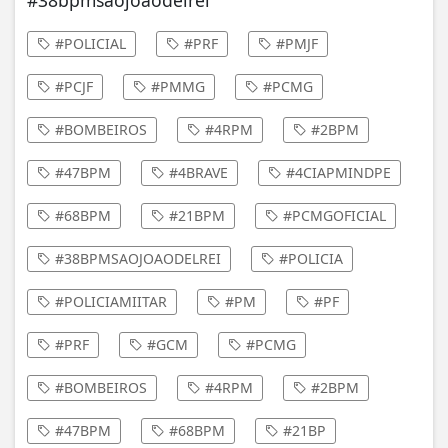
#38bpmsaojoaodelrei
#POLICIAL
#PRF
#PMJF
#PCJF
#PMMG
#PCMG
#BOMBEIROS
#4RPM
#2BPM
#47BPM
#4BRAVE
#4CIAPMINDPE
#68BPM
#21BPM
#PCMGOFICIAL
#38BPMSAOJOAODELREI
#POLICIA
#POLICIAMIITAR
#PM
#PF
#PRF
#GCM
#PCMG
#BOMBEIROS
#4RPM
#2BPM
#47BPM
#68BPM
#21BP