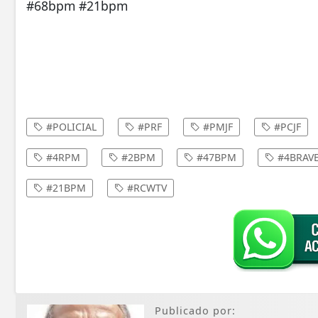
#68bpm #21bpm
#POLICIAL
#PRF
#PMJF
#PCJF
#4RPM
#2BPM
#47BPM
#4BRAV
#21BPM
#RCWTV
Publicado por: