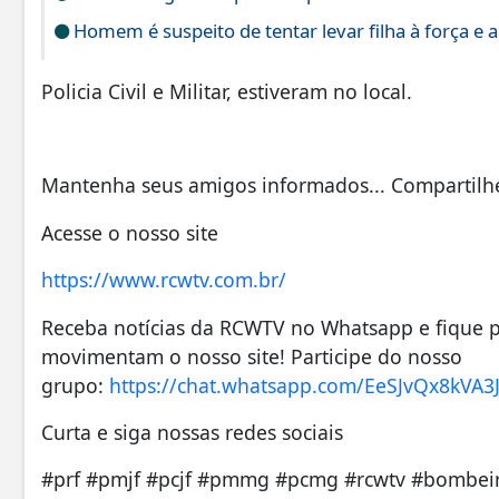
Homem é suspeito de tentar levar filha à força e a
Policia Civil e Militar, estiveram no local.
Mantenha seus amigos informados... Compartilhe
Acesse o nosso site
https://www.rcwtv.com.br/
Receba notícias da RCWTV no Whatsapp e fique po
movimentam o nosso site! Participe do nosso
grupo:
https://chat.whatsapp.com/EeSJvQx8kV
Curta e siga nossas redes sociais
#prf #pmjf #pcjf #pmmg #pcmg #rcwtv #bombe