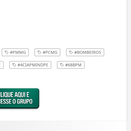
#PMMG
#PCMG
#BOMBEIROS
E
#4CIAPMINDPE
#68BPM