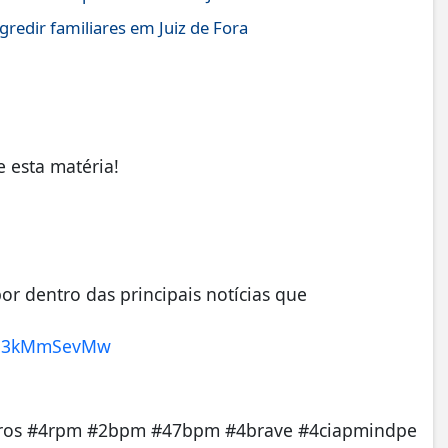
gredir familiares em Juiz de Fora
 esta matéria!
r dentro das principais notícias que
A3J3kMmSevMw
iros #4rpm #2bpm #47bpm #4brave #4ciapmindpe