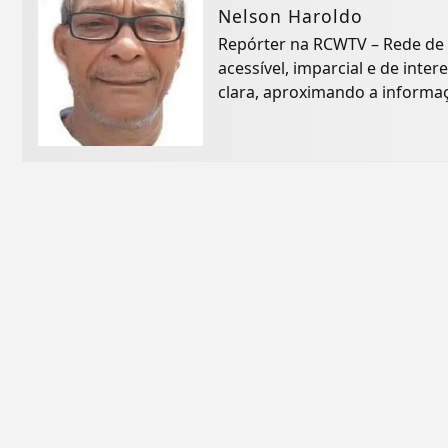
Nelson Haroldo
Repórter na RCWTV – Rede de
acessível, imparcial e de inte
clara, aproximando a informaç
na...