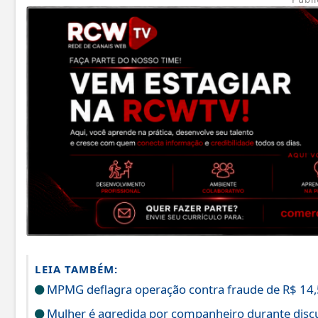
LEIA TAMBÉM:
MPMG deflagra operação contra fraude de R$ 14,5
Mulher é agredida por companheiro durante disc